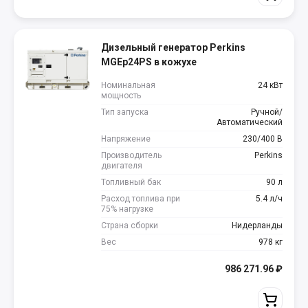
Дизельный генератор Perkins
MGEp24PS в кожухе
Номинальная
24 кВт
мощность
Тип запуска
Ручной/
Автоматический
Напряжение
230/400 В
Производитель
Perkins
двигателя
Топливный бак
90 л
Расход топлива при
5.4 л/ч
75% нагрузке
Страна сборки
Нидерланды
Вес
978 кг
986 271.96
₽