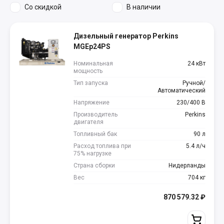
Со скидкой
В наличии
Дизельный генератор Perkins
MGEp24PS
Номинальная
24 кВт
мощность
Тип запуска
Ручной/
Автоматический
Напряжение
230/400 В
Производитель
Perkins
двигателя
Топливный бак
90 л
Расход топлива при
5.4 л/ч
75% нагрузке
Страна сборки
Нидерланды
Вес
704 кг
870 579.32
₽