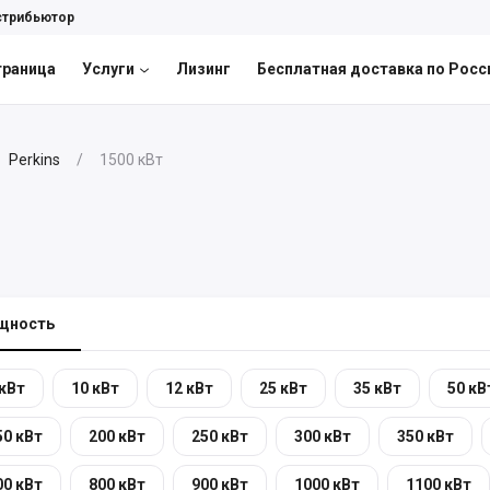
стрибьютор
траница
Услуги
Лизинг
Бесплатная доставка по Росс
Perkins
1500 кВт
щность
 кВт
10 кВт
12 кВт
25 кВт
35 кВт
50 кВ
50 кВт
200 кВт
250 кВт
300 кВт
350 кВт
00 кВт
800 кВт
900 кВт
1000 кВт
1100 кВт