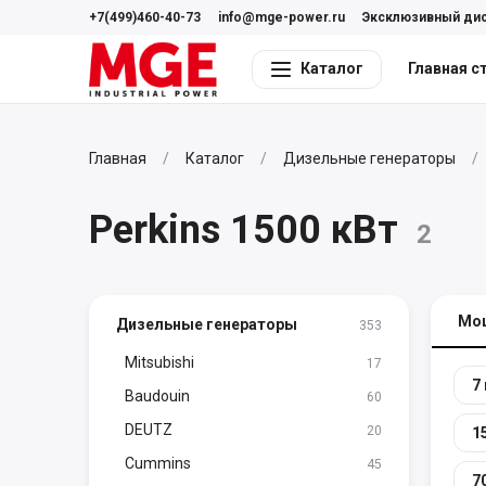
+7(499)460-40-73
info@mge-power.ru
Эксклюзивный ди
Каталог
Главная с
Главная
Каталог
Дизельные генераторы
Perkins 1500 кВт
2
Мо
Дизельные генераторы
353
Mitsubishi
17
7
Baudouin
60
DEUTZ
20
1
Cummins
45
7