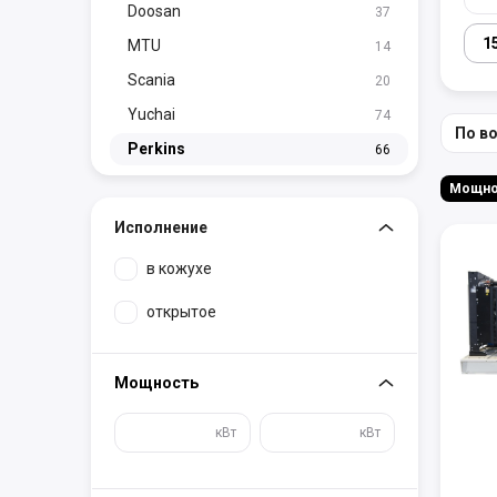
Doosan
37
1
MTU
14
Scania
20
Yuchai
74
По в
Perkins
66
Исполнение
в кожухе
открытое
Мощность
кВт
кВт