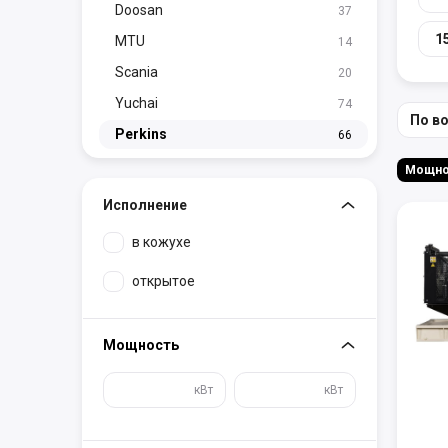
Doosan
37
1
MTU
14
Scania
20
Yuchai
74
По в
Perkins
66
Исполнение
в кожухе
открытое
Мощность
кВт
кВт