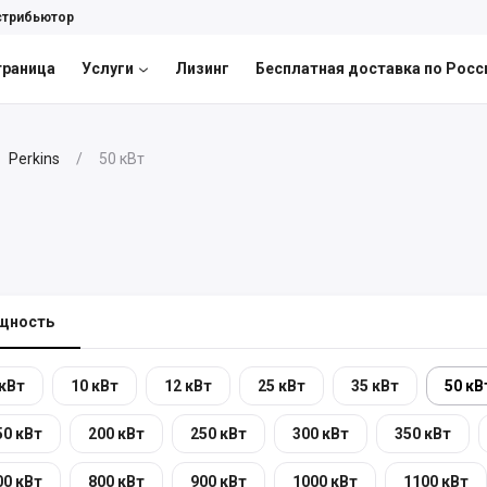
стрибьютор
траница
Услуги
Лизинг
Бесплатная доставка по Росс
Perkins
50 кВт
щность
 кВт
10 кВт
12 кВт
25 кВт
35 кВт
50 кВ
50 кВт
200 кВт
250 кВт
300 кВт
350 кВт
00 кВт
800 кВт
900 кВт
1000 кВт
1100 кВт