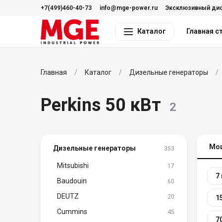
+7(499)460-40-73
info@mge-power.ru
Эксклюзивный ди
Каталог
Главная с
Главная
Каталог
Дизельные генераторы
Perkins 50 кВт
2
Мо
Дизельные генераторы
353
Mitsubishi
17
7
Baudouin
60
DEUTZ
20
1
Cummins
45
7