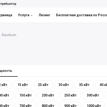
стрибьютор
траница
Услуги
Лизинг
Бесплатная доставка по Росс
Baudouin
щность
2 кВт
15 кВт
25 кВт
30 кВт
35 кВт
40 к
00 кВт
150 кВт
200 кВт
250 кВт
300 кВт
00 кВт
700 кВт
800 кВт
900 кВт
1000 кВт