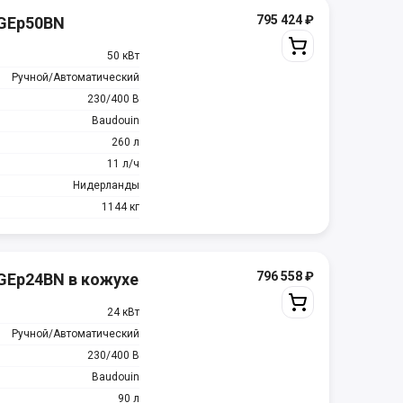
795 424
₽
MGEp50BN
50 кВт
Ручной/Автоматический
230/400 В
Baudouin
260 л
11 л/ч
Нидерланды
1144 кг
796 558
₽
GEp24BN в кожухе
24 кВт
Ручной/Автоматический
230/400 В
Baudouin
90 л