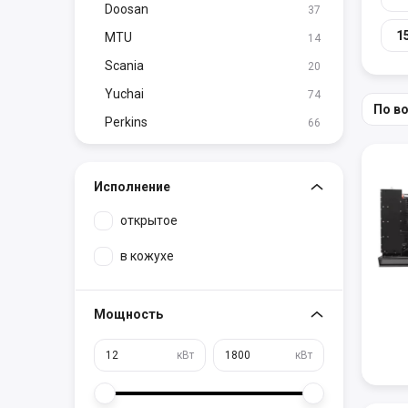
Doosan
37
1
MTU
14
Scania
20
Yuchai
74
По в
Perkins
66
Исполнение
открытое
в кожухе
Мощность
кВт
кВт