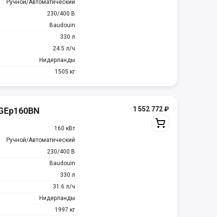
Ручной/Автоматический
230/400 В
Baudouin
330 л
24.5 л/ч
Нидерланды
1505 кг
1 552 772
₽
MGEp160BN
160 кВт
Ручной/Автоматический
230/400 В
Baudouin
330 л
31.6 л/ч
Нидерланды
1997 кг