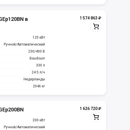
1 574 863
₽
GEp120BN в
120 кВт
Ручной/Автоматический
230/400 В
Baudouin
330 л
24.5 л/ч
Нидерланды
2046 кг
1 626 720
₽
MGEp200BN
200 кВт
Ручной/Автоматический