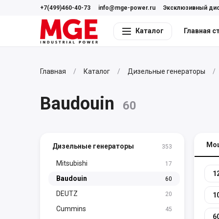
+7(499)460-40-73
info@mge-power.ru
Эксклюзивный ди
Каталог
Главная с
Главная
Каталог
Дизельные генераторы
Baudouin
60
Мо
Дизельные генераторы
353
Mitsubishi
17
1
Baudouin
60
DEUTZ
20
1
Cummins
45
6