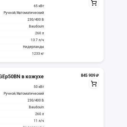
65 кВт
Ручной/Автоматический
230/400 В
Baudouin
260 л
13.7 л/ч
Нидерланды
1233 кг
845 909
₽
GEp50BN в кожухе
50 кВт
Ручной/Автоматический
230/400 В
Baudouin
260 л
11 л/ч