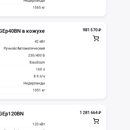
Нидерланды
1565 кг
981 570
₽
GEp40BN в кожухе
42 кВт
Ручной/Автоматический
230/400 В
Baudouin
160 л
8.9 л/ч
Нидерланды
1051 кг
1 281 664
₽
MGEp120BN
120 кВт