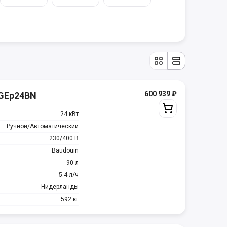
600 939
₽
MGEp24BN
24 кВт
Ручной/Автоматический
230/400 В
Baudouin
90 л
5.4 л/ч
Нидерланды
592 кг