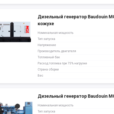
Дизельный генератор Baudouin M
кожухе
Номинальная мощность
Тип запуска
Напряжение
Производитель двигателя
Топливный бак
Расход топлива при 75% нагрузке
Страна сборки
Вес
Дизельный генератор Baudouin 
Номинальная мощность
Тип запуска