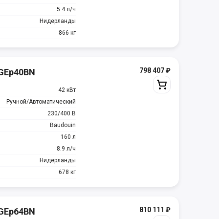
5.4 л/ч
Нидерланды
866 кг
798 407
₽
MGEp40BN
42 кВт
Ручной/Автоматический
230/400 В
Baudouin
160 л
8.9 л/ч
Нидерланды
678 кг
810 111
₽
MGEp64BN