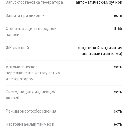
Запуск/остановка генератора
автоматический/ручной
Защита при авариях
есть
Степень защиты передней
IP65
панели
ЖК дисплей
с подветкой, индикация
значками (иконками)
Автоматическое
есть
переключение между сетью
и генератором
Светодиодная индикация
есть
аварий
Режим энергосбережения
есть
Настраиваемый таймер и
есть