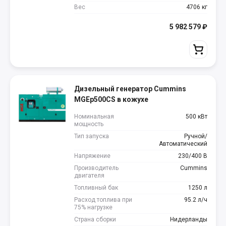
Вес
4706 кг
5 982 579
₽
Дизельный генератор Cummins
MGEp500CS в кожухе
Номинальная
500 кВт
мощность
Тип запуска
Ручной/
Автоматический
Напряжение
230/400 В
Производитель
Cummins
двигателя
Топливный бак
1250 л
Расход топлива при
95.2 л/ч
75% нагрузке
Страна сборки
Нидерланды