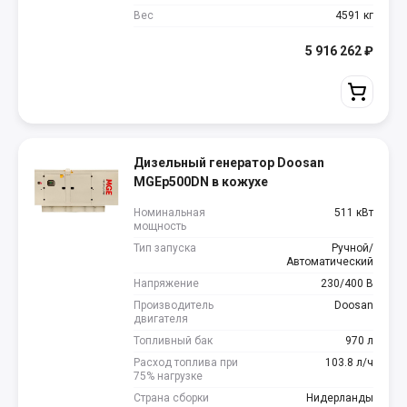
Вес
4591 кг
5 916 262
₽
Дизельный генератор Doosan
MGEp500DN в кожухе
Номинальная
511 кВт
мощность
Тип запуска
Ручной/
Автоматический
Напряжение
230/400 В
Производитель
Doosan
двигателя
Топливный бак
970 л
Расход топлива при
103.8 л/ч
75% нагрузке
Страна сборки
Нидерланды