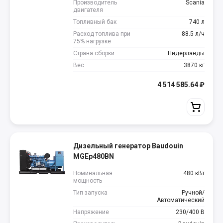
Производитель
Scania
двигателя
Топливный бак
740 л
Расход топлива при
88.5 л/ч
75% нагрузке
Страна сборки
Нидерланды
Вес
3870 кг
4 514 585.64
₽
Дизельный генератор Baudouin
MGEp480BN
Номинальная
480 кВт
мощность
Тип запуска
Ручной/
Автоматический
Напряжение
230/400 В