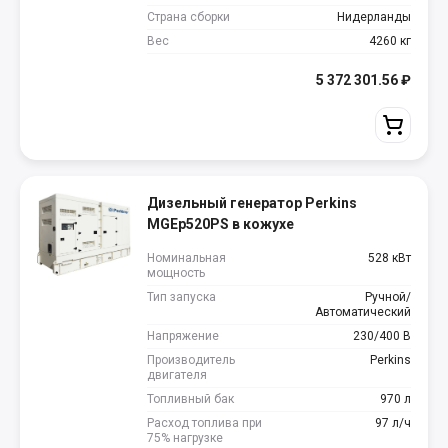
Страна сборки
Нидерланды
Вес
4260 кг
5 372 301.56
₽
Дизельный генератор Perkins
MGEp520PS в кожухе
Номинальная
528 кВт
мощность
Тип запуска
Ручной/
Автоматический
Напряжение
230/400 В
Производитель
Perkins
двигателя
Топливный бак
970 л
Расход топлива при
97 л/ч
75% нагрузке