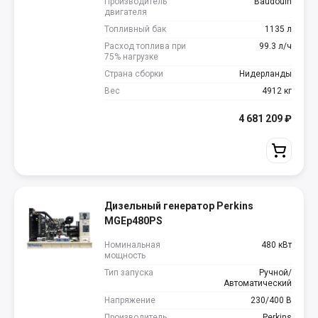
Производитель
Baudouin
двигателя
Топливный бак
1135 л
Расход топлива при
99.3 л/ч
75% нагрузке
Страна сборки
Нидерланды
Вес
4912 кг
4 681 209
₽
Дизельный генератор Perkins
MGEp480PS
Номинальная
480 кВт
мощность
Тип запуска
Ручной/
Автоматический
Напряжение
230/400 В
Производитель
Perkins