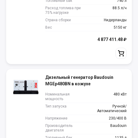
Топливный бак
740 л
Расход топлива при
88.5 л/ч
75% нагрузке
Страна сборки
Нидерланды
Вес
5150 кг
4 877 411.48
₽
Дизельный генератор Baudouin
MGEp480BN в кожухе
Номинальная
480 кВт
мощность
Тип запуска
Ручной/
Автоматический
Напряжение
230/400 В
Производитель
Baudouin
двигателя
Топливный бак
1135 л