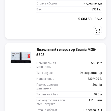
Страна сборки
Нидерланды
Вес
5331 кг
5 684 531.36
₽
Дизельный генератор Scania MGE-
560S
Номинальная
558 кВт
мощность
Тип запуска
Электростартер
Напряжение
230/400 В
Производитель
Scania
двигателя
Топливный бак
990 л
Расход топлива при
111.3 л/ч
75% нагрузке
Страна сборки
Нидерланды