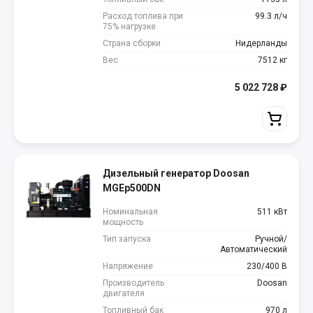
Расход топлива при
99.3 л/ч
75% нагрузке
Страна сборки
Нидерланды
Вес
7512 кг
5 022 728
₽
Дизельный генератор Doosan
MGEp500DN
Номинальная
511 кВт
мощность
Тип запуска
Ручной/
Автоматический
Напряжение
230/400 В
Производитель
Doosan
двигателя
Топливный бак
970 л