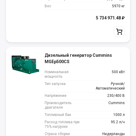
Вес
5970 кг
5 734 971.48
₽
Дизельный генератор Cummins
MGEp500CS
Номинальная
500 кВт
мощность
Тип запуска
Ручной/
Автоматический
Напряжение
230/400 В
Производитель
Cummins
двигателя
Топливный бак
1000 л
Расход топлива при
95.2 л/ч
75% нагрузке
Страна сборки
Нидерланды