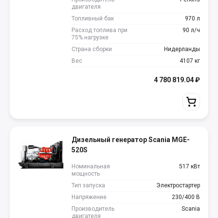
двигателя
Топливный бак
970 л
Расход топлива при
90 л/ч
75% нагрузке
Страна сборки
Нидерланды
Вес
4107 кг
4 780 819.04
₽
Дизельный генератор Scania MGE-
520S
Номинальная
517 кВт
мощность
Тип запуска
Электростартер
Напряжение
230/400 В
Производитель
Scania
двигателя