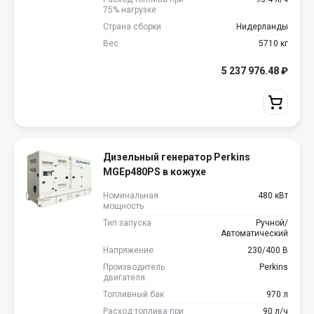
75% нагрузке
Страна сборки
Нидерланды
Вес
5710 кг
5 237 976.48
₽
Дизельный генератор Perkins
MGEp480PS в кожухе
Номинальная
480 кВт
мощность
Тип запуска
Ручной/
Автоматический
Напряжение
230/400 В
Производитель
Perkins
двигателя
Топливный бак
970 л
Расход топлива при
90 л/ч