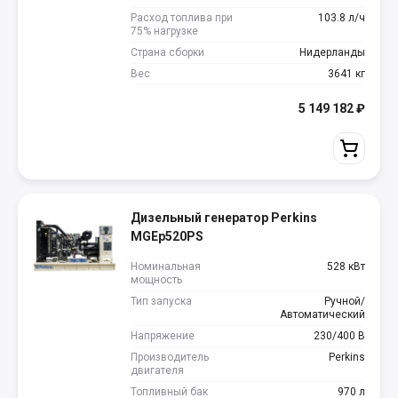
Расход топлива при
103.8 л/ч
75% нагрузке
Страна сборки
Нидерланды
Вес
3641 кг
5 149 182
₽
Дизельный генератор Perkins
MGEp520PS
Номинальная
528 кВт
мощность
Тип запуска
Ручной/
Автоматический
Напряжение
230/400 В
Производитель
Perkins
двигателя
Топливный бак
970 л