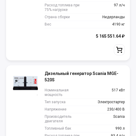
Расход топлива при
97 л/ч
75% нагрузке
Страна сборки
Нидерланды
Вес
4190 кг
5 165 551.64
₽
Дизельный генератор Scania MGE-
520S
Номинальная
517 кВт
мощность
Тип запуска
Электростартер
Напряжение
230/400 В
Производитель
Scania
двигателя
Топливный бак
990 л
Расход топлива при
93.4 л/ч