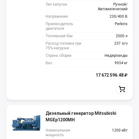
Тип запуска
Ручной/
Автоматический
Напряжение
230/400 В
Производитель
Perkins
двигателя
Топливный бак
2500 л
Расход топлива при
237 л/ч
75% нагрузке
Страна сборки
Нидерланды
Вес
9934 кг
17 672 596.48
₽
Дизельный генератор Mitsubishi
MGEp1200MH
Номинальная
1200 кВт
мощность