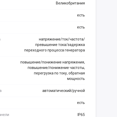
Великобритания
есть
есть
а
напряжение/ток/частота/
превышение тока/задержка
переходного процесса генератора
повышение/понижение напряжения,
повышение/понижение частоты,
перегрузка по току, обратная
мощность
а
автоматический/ручной
есть
анели
IP65