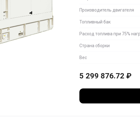
Производитель двигателя
Топливный бак
Расход топлива при 75% наг
Страна сборки
Вес
5 299 876.72
₽