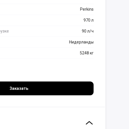
Perkins
970 л
рузке
90 л/ч
Нидерланды
5248 кг
Заказать