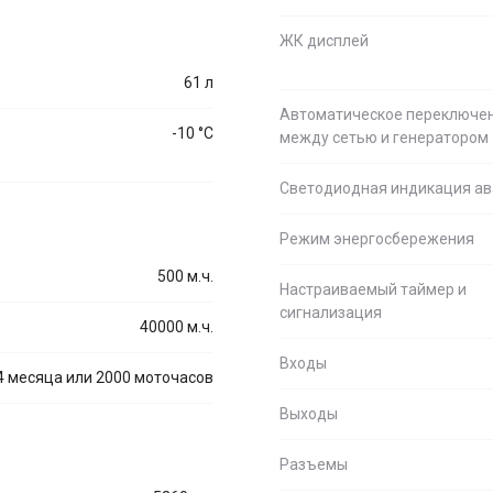
ЖК дисплей
61 л
Автоматическое переключе
-10 °С
между сетью и генератором
Светодиодная индикация ав
Режим энергосбережения
500 м.ч.
Настраиваемый таймер и
сигнализация
40000 м.ч.
Входы
4 месяца или 2000 моточасов
Выходы
Разъемы