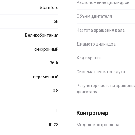
Расположение цилиндров
Stamford
Объем двигателя
5E
Частота вращения вала
Великобритания
Диаметр цилиндра
синхронный
Ход поршня
36 А
Система впуска воздуха
переменный
Регулятор частоты вращени
0.8
двигателя
H
Контроллер
IP 23
Модель контроллера