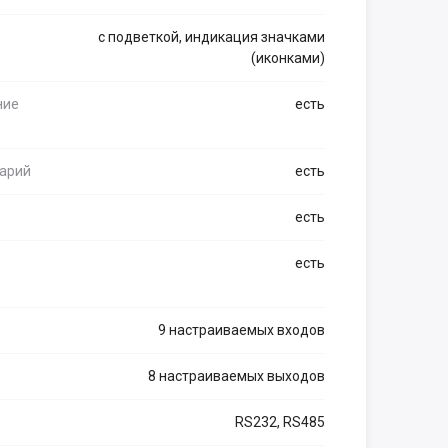
с подветкой, индикация значками
(иконками)
ние
есть
арий
есть
есть
есть
9 настраиваемых входов
8 настраиваемых выходов
RS232, RS485