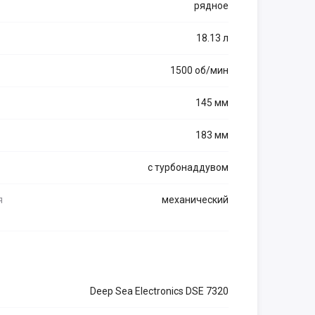
рядное
18.13 л
1500 об/мин
145 мм
183 мм
с турбонаддувом
я
механический
Deep Sea Electronics DSE 7320