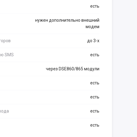
есть
нужен дополнительно внешний
модем
торов
до 3-х
щью SMS
есть
через DSE860/865 модули
есть
есть
кода
есть
есть