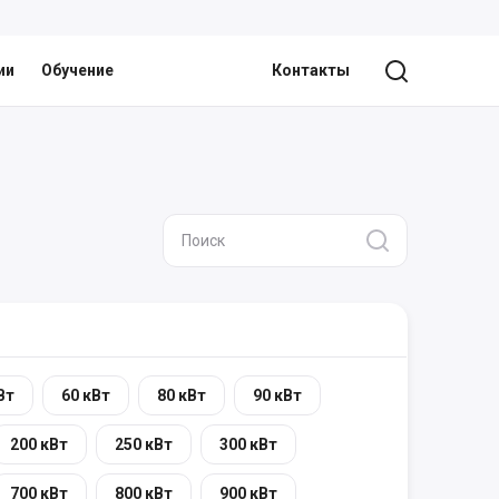
ии
Обучение
Контакты
Вт
60 кВт
80 кВт
90 кВт
200 кВт
250 кВт
300 кВт
700 кВт
800 кВт
900 кВт