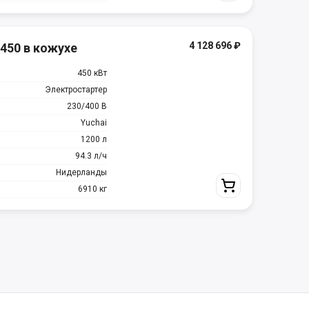
4 128 696
₽
450 в кожухе
450 кВт
Электростартер
230/400 В
Yuchai
1200 л
94.3 л/ч
Нидерланды
6910 кг