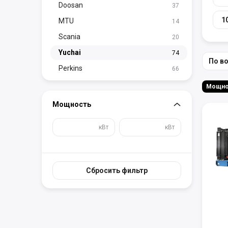
Doosan
37
1
MTU
14
Scania
20
Yuchai
74
По в
Perkins
66
Мощность
кВт
кВт
Сбросить фильтр