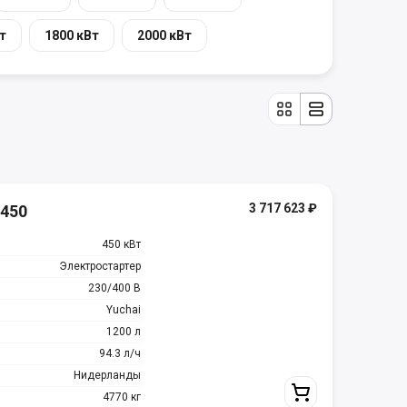
т
1800 кВт
2000 кВт
3 717 623
₽
 450
450 кВт
Электростартер
230/400 В
Yuchai
1200 л
94.3 л/ч
Нидерланды
4770 кг