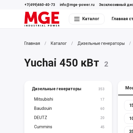
+7(499)460-40-73
info@mge-power.ru
Эксклюзивный ди
Каталог
Главная с
Главная
Каталог
Дизельные генераторы
Yuchai 450 кВт
2
Мо
Дизельные генераторы
353
Mitsubishi
17
1
Baudouin
60
DEUTZ
20
1
Cummins
45
3