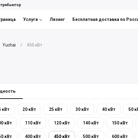
стрибьютор
траница
Услуги
Лизинг
Бесплатная доставка по Росс
Yuchai
450 кВт
щность
5 кВт
20 кВт
25 кВт
30 кВт
40 кВт
50 к
00 кВт
110 кВт
120 кВт
140 кВт
150 кВт
50 кВт
400 кВт
450 кВт
500 кВт
600 кВт