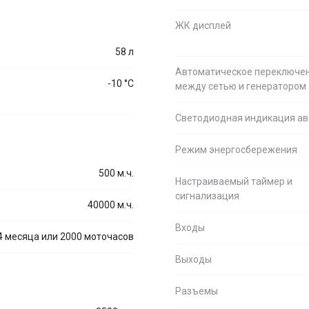
ЖК дисплей
58 л
Автоматическое переключе
-10 °С
между сетью и генератором
Светодиодная индикация ав
Режим энергосбережения
500 м.ч.
Настраиваемый таймер и
сигнализация
40000 м.ч.
Входы
4 месяца или 2000 моточасов
Выходы
Разъемы