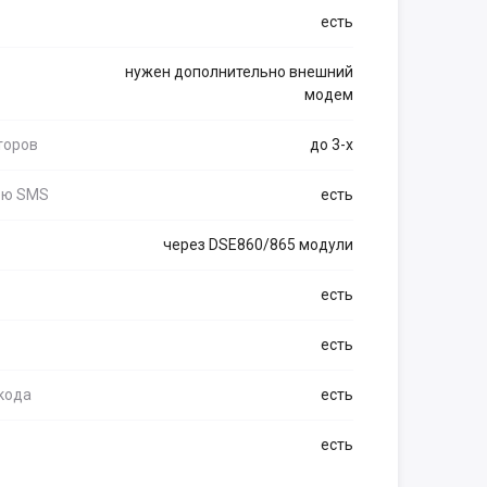
есть
нужен дополнительно внешний
модем
торов
до 3-х
щью SMS
есть
через DSE860/865 модули
есть
есть
кода
есть
есть