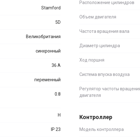
Расположение цилиндров
Stamford
Объем двигателя
5D
Частота вращения вала
Великобритания
Диаметр цилиндра
синхронный
Ход поршня
36 А
Система впуска воздуха
переменный
Регулятор частоты вращени
0.8
двигателя
H
Контроллер
IP 23
Модель контроллера