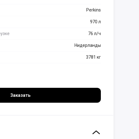
Perkins
970 л
рузке
76 л/ч
Нидерланды
3781 кг
Заказать