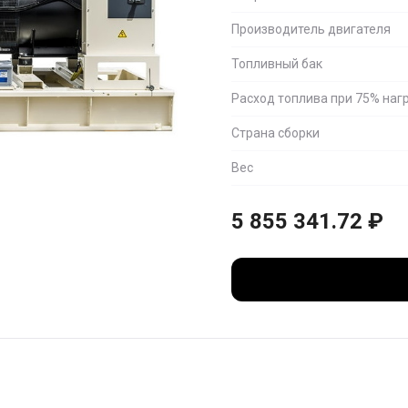
Производитель двигателя
Топливный бак
Расход топлива при 75% наг
Страна сборки
Вес
5 855 341.72
₽