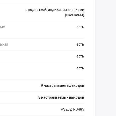
с подветкой, индикация значками
(иконками)
ние
есть
арий
есть
есть
есть
9 настраиваемых входов
8 настраиваемых выходов
RS232, RS485