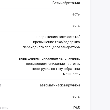
Великобритания
есть
есть
а
напряжение/ток/частота/
превышение тока/задержка
переходного процесса генератора
повышение/понижение напряжения,
повышение/понижение частоты,
перегрузка по току, обратная
мощность
а
автоматический/ручной
есть
анели
IP65