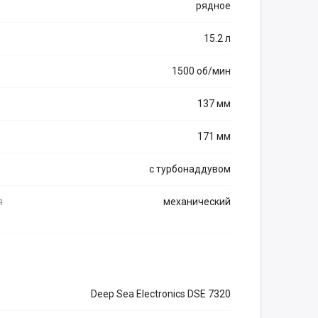
рядное
15.2 л
1500 об/мин
137 мм
171 мм
с турбонаддувом
я
механический
Deep Sea Electronics DSE 7320