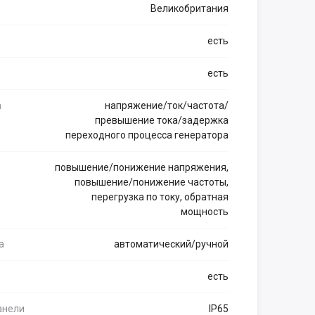
Великобритания
есть
есть
а
напряжение/ток/частота/
превышение тока/задержка
переходного процесса генератора
повышение/понижение напряжения,
повышение/понижение частоты,
перегрузка по току, обратная
мощность
а
автоматический/ручной
есть
анели
IP65