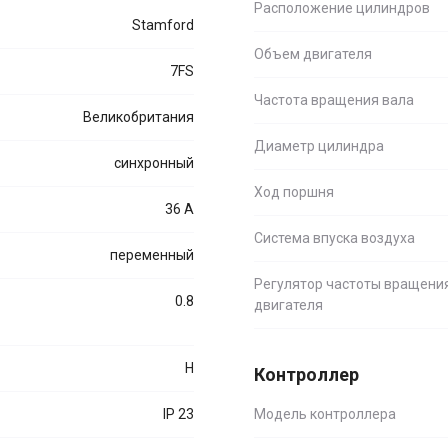
Расположение цилиндров
Stamford
Объем двигателя
7FS
Частота вращения вала
Великобритания
Диаметр цилиндра
синхронный
Ход поршня
36 А
Система впуска воздуха
переменный
Регулятор частоты вращени
0.8
двигателя
H
Контроллер
IP 23
Модель контроллера