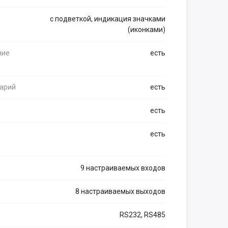
с подветкой, индикация значками
(иконками)
ние
есть
арий
есть
есть
есть
9 настраиваемых входов
8 настраиваемых выходов
RS232, RS485