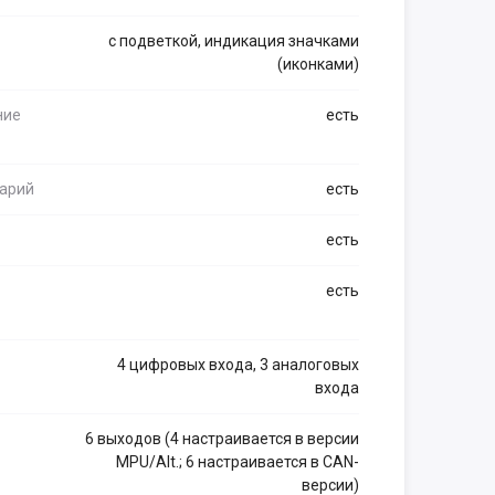
с подветкой, индикация значками
(иконками)
ние
есть
арий
есть
есть
есть
4 цифровых входа, 3 аналоговых
входа
6 выходов (4 настраивается в версии
MPU/Alt.; 6 настраивается в CAN-
версии)