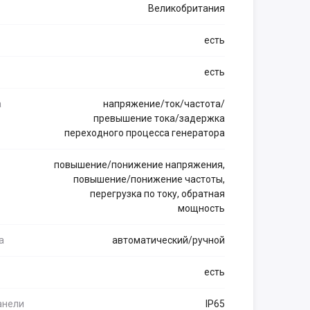
Великобритания
есть
есть
а
напряжение/ток/частота/
превышение тока/задержка
переходного процесса генератора
повышение/понижение напряжения,
повышение/понижение частоты,
перегрузка по току, обратная
мощность
а
автоматический/ручной
есть
анели
IP65