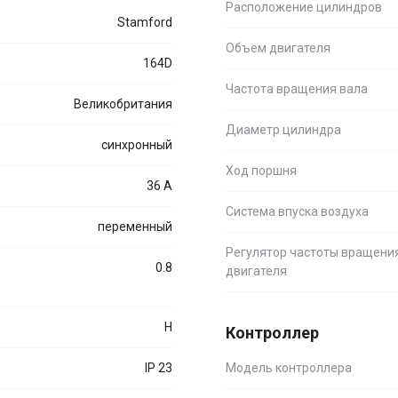
Расположение цилиндров
Stamford
Объем двигателя
164D
Частота вращения вала
Великобритания
Диаметр цилиндра
синхронный
Ход поршня
36 А
Система впуска воздуха
переменный
Регулятор частоты вращени
0.8
двигателя
H
Контроллер
IP 23
Модель контроллера