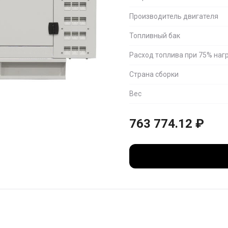
Производитель двигателя
Топливный бак
Расход топлива при 75% наг
Страна сборки
Вес
763 774.12
₽