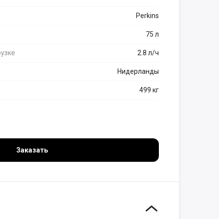
Perkins
75 л
рузке
2.8 л/ч
Нидерланды
499 кг
Заказать