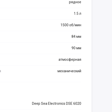
рядное
1.5 л
1500 об/мин
84 мм
90 мм
атмосферная
я
механический
Deep Sea Electronics DSE 6020