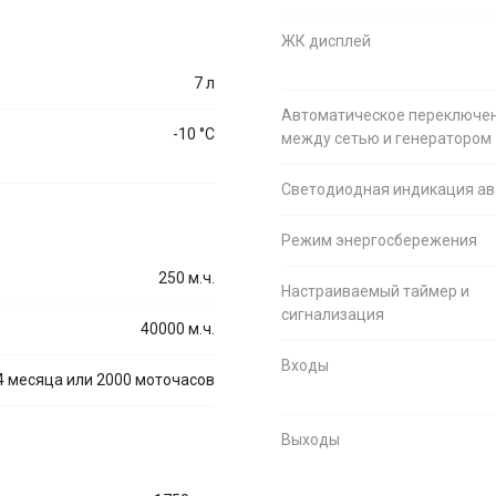
ЖК дисплей
7 л
Автоматическое переключе
-10 °С
между сетью и генератором
Светодиодная индикация ав
Режим энергосбережения
250 м.ч.
Настраиваемый таймер и
сигнализация
40000 м.ч.
Входы
4 месяца или 2000 моточасов
Выходы