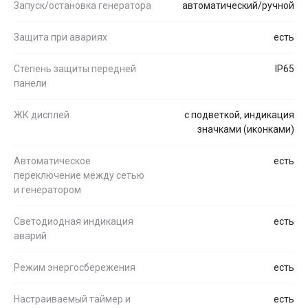
Запуск/остановка генератора
автоматический/ручной
Защита при авариях
есть
Степень защиты передней
IP65
панели
ЖК дисплей
с подветкой, индикация
значками (иконками)
Автоматическое
есть
переключение между сетью
и генератором
Светодиодная индикация
есть
аварий
Режим энергосбережения
есть
Настраиваемый таймер и
есть