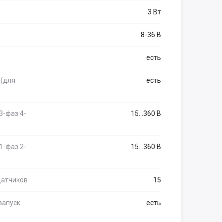
3 Вт
8-36 В
есть
 (для
есть
 3-фаз 4-
15...360 В
 1-фаз 2-
15...360 В
датчиков
15
запуск
есть