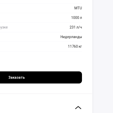
MTU
1000 л
рузке
231 л/ч
Нидерланды
11760 кг
Заказать