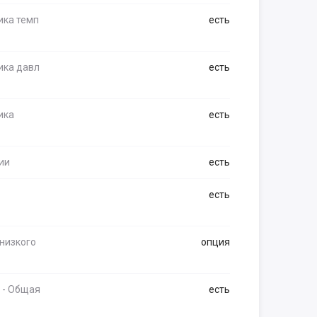
ика темп
есть
ика давл
есть
ика
есть
ии
есть
есть
 низкого
опция
 - Общая
есть