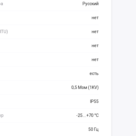
ра
Русский
нет
RTU)
нет
нет
нет
есть
0,5 Мом (1KV)
IP55
ур
-25....+70 °C
50 Гц