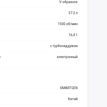
V-образное
57.2 л
1500 об/мин
16,4:1
с турбонаддувом
я
электронный
SMARTGEN
Китай