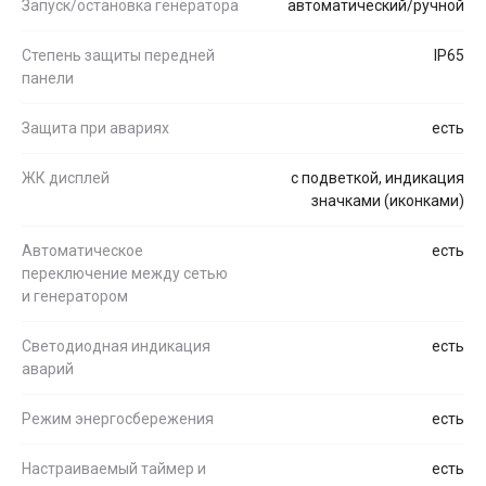
Запуск/остановка генератора
автоматический/ручной
Степень защиты передней
IP65
панели
Защита при авариях
есть
ЖК дисплей
с подветкой, индикация
значками (иконками)
Автоматическое
есть
переключение между сетью
и генератором
Светодиодная индикация
есть
аварий
Режим энергосбережения
есть
Настраиваемый таймер и
есть