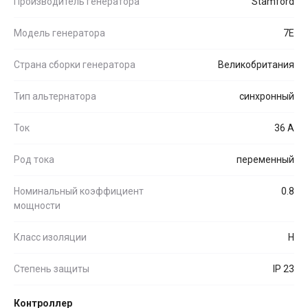
Производитель генератора
Stamford
Модель генератора
7E
Страна сборки генератора
Великобритания
Тип альтернатора
синхронный
Ток
36 А
Род тока
переменный
Номинальный коэффициент
0.8
мощности
Класс изоляции
H
Степень защиты
IP 23
Контроллер