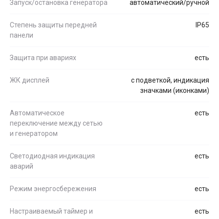
Запуск/остановка генератора
автоматический/ручной
Степень защиты передней
IP65
панели
Защита при авариях
есть
ЖК дисплей
с подветкой, индикация
значками (иконками)
Автоматическое
есть
переключение между сетью
и генератором
Светодиодная индикация
есть
аварий
Режим энергосбережения
есть
Настраиваемый таймер и
есть