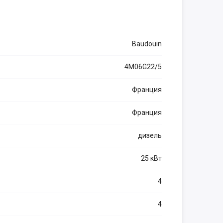
Baudouin
4M06G22/5
Франция
Франция
дизель
25 кВт
4
4