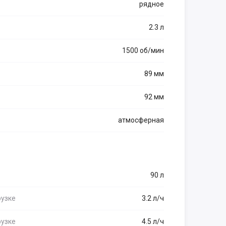
рядное
2.3 л
1500 об/мин
89 мм
92 мм
атмосферная
90 л
рузке
3.2 л/ч
рузке
4.5 л/ч