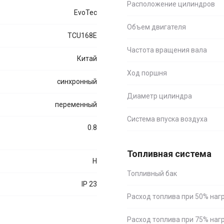
Расположение цилиндров
EvoTec
Объем двигателя
TCU168E
Частота вращения вала
Китай
Ход поршня
синхронный
Диаметр цилиндра
переменный
Система впуска воздуха
0.8
Топливная система
H
Топливный бак
IP 23
Расход топлива при 50% наг
Расход топлива при 75% наг