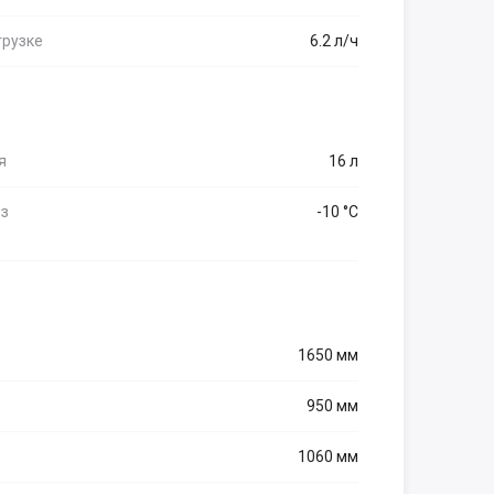
грузке
6.2 л/ч
я
16 л
ез
-10 °С
1650 мм
950 мм
1060 мм