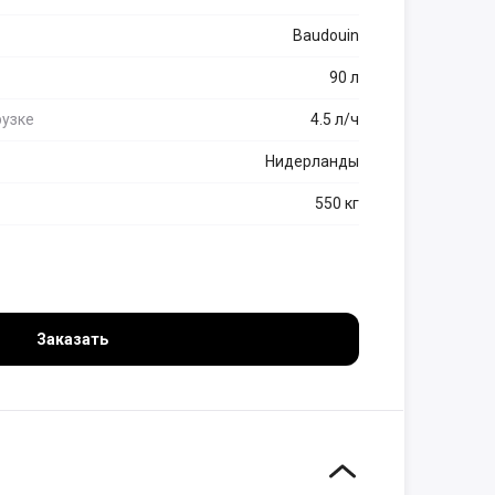
Baudouin
90 л
рузке
4.5 л/ч
Нидерланды
550 кг
Заказать