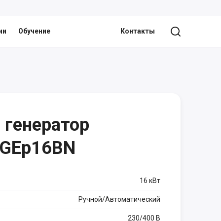
ии
Обучение
Контакты
 генератор
MGEp16BN
16 кВт
Ручной/Автоматический
230/400 В