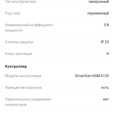
Тип альтернатора
синхронный
Род тока
переменный
Номинальный коэффициент
0.8
мощности
Степень защиты
IP 23
Класс изоляции
H
Контроллер
Модель контроллера
SmartGen HGM 6120
Функция автозапуска
есть
Параллельное соединение
нет
генераторов