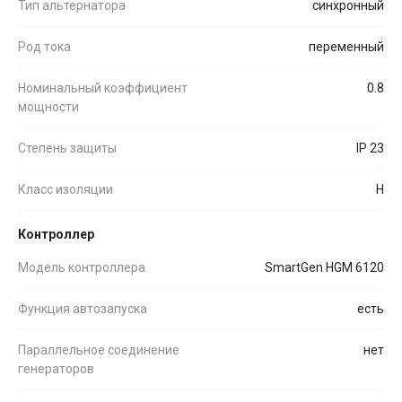
Тип альтернатора
синхронный
Род тока
переменный
Номинальный коэффициент
0.8
мощности
Степень защиты
IP 23
Класс изоляции
H
Контроллер
Модель контроллера
SmartGen HGM 6120
Функция автозапуска
есть
Параллельное соединение
нет
генераторов