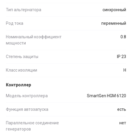
Тип альтернатора
синхронный
Род тока
переменный
Номинальный коэффициент
0.8
мощности
Степень защиты
IP 23
Класс изоляции
H
Контроллер
Модель контроллера
SmartGen HGM 6120
Функция автозапуска
есть
Параллельное соединение
нет
генераторов