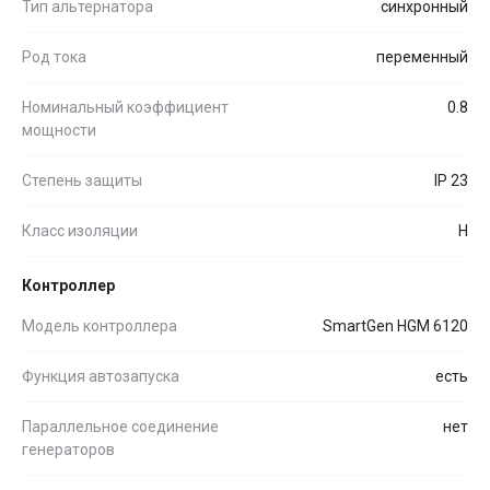
Тип альтернатора
синхронный
Род тока
переменный
Номинальный коэффициент
0.8
мощности
Степень защиты
IP 23
Класс изоляции
H
Контроллер
Модель контроллера
SmartGen HGM 6120
Функция автозапуска
есть
Параллельное соединение
нет
генераторов