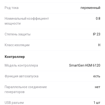
Род тока
переменный
Номинальный коэффициент
0.8
мощности
Степень защиты
IP 23
Класс изоляции
H
Контроллер
Модель контроллера
SmartGen HGM 6120
Функция автозапуска
есть
Параллельное соединение
нет
генераторов
USB разъем
1 шт