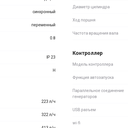
Диаметр цилиндра
синхронный
Ход поршня
переменный
Частота вращения вала
0.8
Контроллер
IP 23
Модель контроллера
H
Функция автозапуска
Параллельное соединение
генераторов
223 л/ч
USB разъем
322 л/ч
wi-fi
413 л/ч