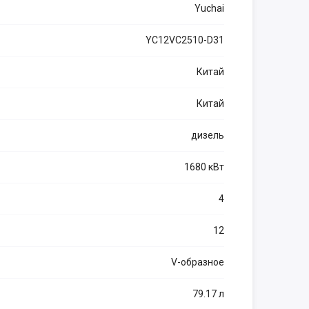
Yuchai
YC12VC2510-D31
Китай
Китай
дизель
1680 кВт
4
12
V-образное
79.17 л