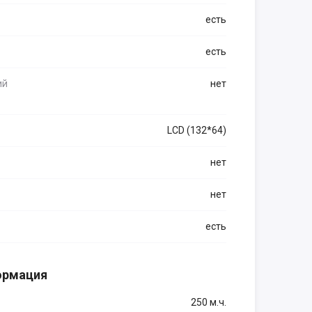
есть
есть
ий
нет
LCD (132*64)
нет
нет
есть
ормация
250 м.ч.